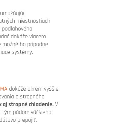
 umožňujúci
atných miestnostiach
ov podlahového
ádač dokáže viacero
 je možné ho prípadne
adiace systémy.
IMA
dokáže okrem vyššie
ovania a stropného
 aj stropné chladenie.
V
, a tým pádom väčšieho
átovo prepojiť.