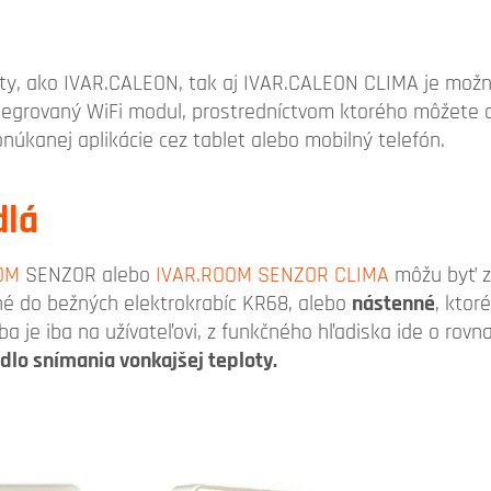
ty, ako IVAR.CALEON, tak aj IVAR.CALEON CLIMA je možné
tegrovaný WiFi modul, prostredníctvom ktorého môžete 
úkanej aplikácie cez tablet alebo mobilný telefón.
dlá
OM
SENZOR alebo
IVAR.ROOM SENZOR CLIMA
môžu byť z
ané do bežných elektrokrabíc KR68, alebo
nástenné
, ktor
a je iba na užívateľovi, z funkčného hľadiska ide o rovn
idlo snímania vonkajšej teploty.