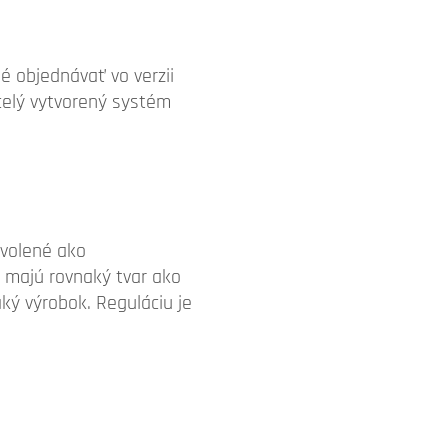
 objednávať vo verzii
celý vytvorený systém
volené ako
é majú rovnaký tvar ako
aký výrobok. Reguláciu je