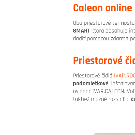
Caleon online
Oba priestorové termosta
SMART
ktorá obsahuje in
riadiť pomocou zdarma pon
Priestorové či
Priestorové čidlá
IVAR.RO
podomietkové
, inštalov
ovládač IVAR.CALEON. Voľb
taktiež možné rozšíriť o
č