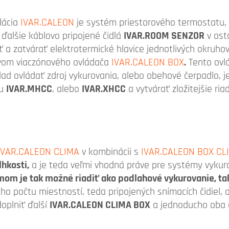
lácia
IVAR.CALEON
je systém priestorového termostatu,
ďalšie káblovo pripojené čidlá
IVAR.ROOM SENZOR
v ost
rať a zatvárať elektrotermické hlavice jednotlivých okruh
tvom viaczónového ovládača
IVAR.CALEON BOX
.
Tento ovl
íklad ovládať zdroj vykurovania, alebo obehové čerpadlo,
pu
IVAR.MHCC
, alebo
IVAR.XHCC
a vytvárať zložitejšie ri
IVAR.CALEON CLIMA
v kombinácii s
IVAR.CALEON BOX CL
lhkosti,
a je teda veľmi vhodná práve pre systémy vykur
m je tak možné riadiť ako podlahové vykurovanie, tak
ho počtu miestností, teda pripojených snímacích čidiel
oplniť ďalší
IVAR.CALEON CLIMA BOX
a jednoducho oba d