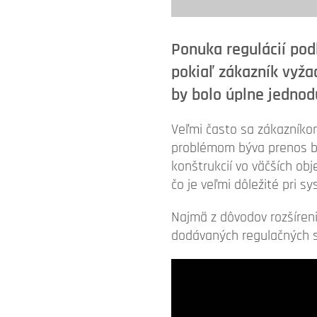
Ponuka regulácií pod
pokiaľ zákazník vyža
by bolo úplne jednod
Veľmi často sa zákazníko
problémom býva prenos b
konštrukcií vo väčších ob
čo je veľmi dôležité pri 
Najmä z dôvodov rozšíren
dodávaných regulačných 