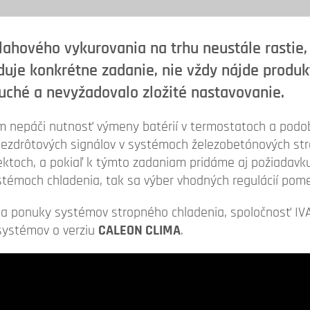
lahového vykurovania na trhu neustále rastie, 
duje konkrétne zadanie, nie vždy nájde produk
uché a nevyžadovalo zložité nastavovanie.
m nepáči nutnosť výmeny batérií v termostatoch a podo
ezdrôtových signálov v systémoch železobetónových st
jektoch, a pokiaľ k týmto zadaniam pridáme aj požiadavku
systémoch chladenia, tak sa výber vhodných regulácií pom
ia ponuky systémov stropného chladenia, spoločnosť IVA
systémov o verziu
CALEON CLIMA
.