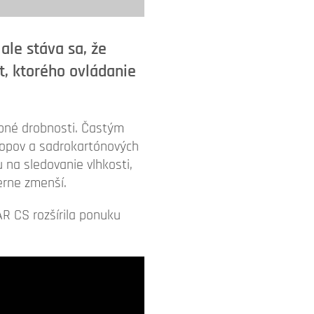
ale stáva sa, že
t, ktorého ovládanie
bné drobnosti. Častým
ropov a sadrokartónových
 na sledovanie vlhkosti,
erne zmenší.
R CS rozšírila ponuku