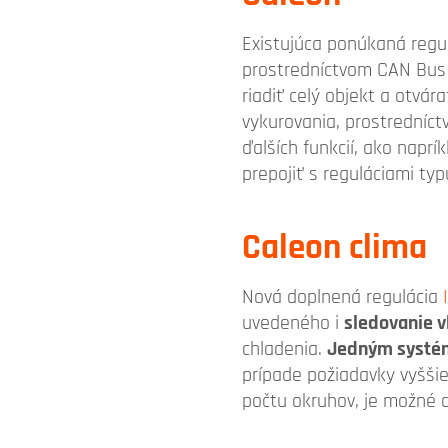
Existujúca ponúkaná regu
prostredníctvom CAN Bus 
riadiť celý objekt a otvá
vykurovania, prostredníc
ďalších funkcií, ako napr
prepojiť s reguláciami ty
Caleon clima
Nová doplnená regulácia
uvedeného i
sledovanie v
chladenia.
Jedným systémo
prípade požiadavky vyššie
počtu okruhov, je možné d