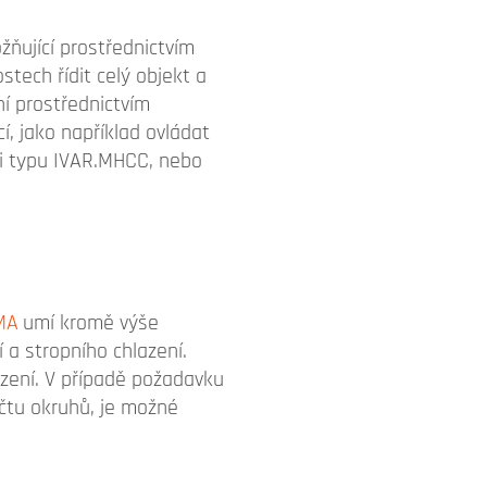
ňující prostřednictvím
stech řídit celý objekt a
ní prostřednictvím
, jako například ovládat
mi typu IVAR.MHCC, nebo
MA
umí kromě výše
 a stropního chlazení.
azení. V případě požadavku
očtu okruhů, je možné