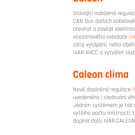
Stávající nabízená regula
CAN Bus dalších kabelově
otevírat a zavírat elektr
vícezónového ovladače
IV
zdroj vytápění, nebo oběh
IVAR.XHCC a vytvářet složi
Caleon clima
Nově doplněná regulace
uvedeného i sledování vlh
Jedním systémem je tak mo
vyššího počtu místností, 
doplnit další IVAR.CALEO