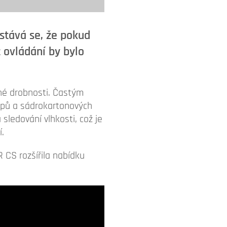
stává se, že pokud
 ovládání by bylo
né drobnosti. Častým
opů a sádrokartonových
sledování vlhkosti, což je
í.
 CS rozšířila nabídku