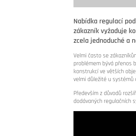
Nabídka regulací pod
zákazník vyžaduje ko
zcela jednoduché a n
Velmi často se zákazníků
problémem bývá přenos b
konstrukcí ve větších obj
velmi důležité u systémů 
Především z důvodů rozší
dodávaných regulačních s