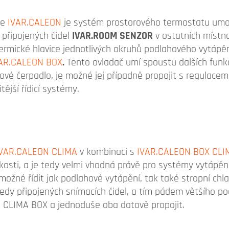
ce
IVAR.CALEON
je systém prostorového termostatu umož
 připojených čidel
IVAR.ROOM SENZOR
v ostatních místno
otermické hlavice jednotlivých okruhů podlahového vytápě
AR.CALEON BOX
.
Tento ovladač umí spoustu dalších funkcí
ové čerpadlo, je možné jej případně propojit s regulace
tější řídicí systémy.
IVAR.CALEON CLIMA
v kombinaci s
IVAR.CALEON BOX CLI
kosti, a je tedy velmi vhodná právě pro systémy vytápění
žné řídit jak podlahové vytápění, tak také stropní chl
tedy připojených snímacích čidel, a tím pádem většího p
N CLIMA BOX a jednoduše oba datově propojit.