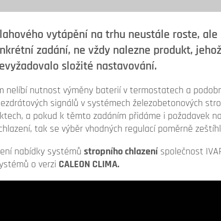
lahového vytápění na trhu neustále roste, ale 
nkrétní zadání, ne vždy nalezne produkt, jehož
evyžadovalo složité nastavování.
m nelíbí nutnost výměny baterií v termostatech a podob
ezdrátových signálů v systémech železobetonových str
ektech, a pokud k těmto zadáním přidáme i požadavek na 
chlazení, tak se výběr vhodných regulací poměrně zeštíhl
ření nabídky systémů
stropního chlazení
společnost IVAR
ystémů o verzi
CALEON CLIMA.