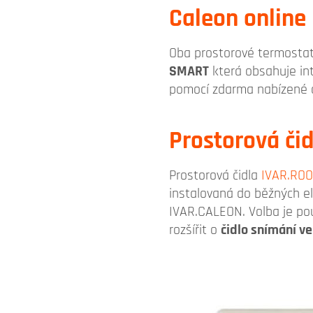
Caleon online
Oba prostorové termostat
SMART
která obsahuje int
pomocí zdarma nabízené ap
Prostorová čid
Prostorová čidla
IVAR.RO
instalovaná do běžných e
IVAR.CALEON. Volba je pou
rozšířit o
čidlo snímání ve