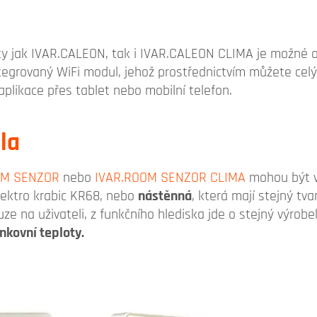
y jak IVAR.CALEON, tak i IVAR.CALEON CLIMA je možné o
egrovaný WiFi modul, jehož prostřednictvím můžete celý
likace přes tablet nebo mobilní telefon.
la
OM SENZOR
nebo
IVAR.ROOM SENZOR CLIMA
mohou být v
lektro krabic KR68, nebo
nástěnná
, která mají stejný tva
ze na uživateli, z funkčního hlediska jde o stejný výrob
nkovní teploty.