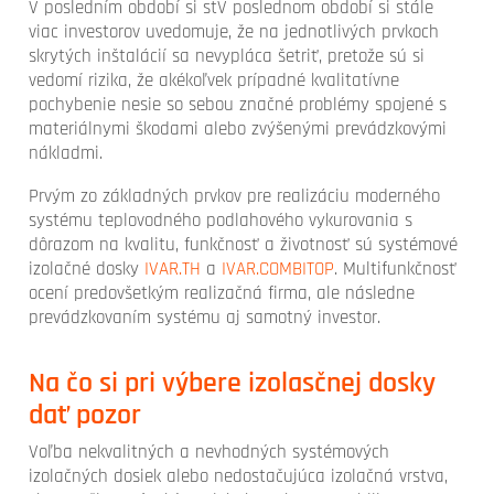
V posledním období si stV poslednom období si stále
viac investorov uvedomuje, že na jednotlivých prvkoch
skrytých inštalácií sa nevypláca šetriť, pretože sú si
vedomí rizika, že akékoľvek prípadné kvalitatívne
pochybenie nesie so sebou značné problémy spojené s
materiálnymi škodami alebo zvýšenými prevádzkovými
nákladmi.
Prvým zo základných prvkov pre realizáciu moderného
systému teplovodného podlahového vykurovania s
dôrazom na kvalitu, funkčnosť a životnosť sú systémové
izolačné dosky
IVAR.TH
a
IVAR.COMBITOP
. Multifunkčnosť
ocení predovšetkým realizačná firma, ale následne
prevádzkovaním systému aj samotný investor.
Na čo si pri výbere izolasčnej dosky
dať pozor
Voľba nekvalitných a nevhodných systémových
izolačných dosiek alebo nedostačujúca izolačná vrstva,