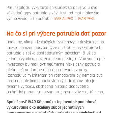
Pre inštaláciu vykurovacích slučiek sa používajú dva
základné typy potrubia v závislosti od materiálového
vyhotovenia, a to potrubie
IVAR.ALPEX
a
IVAR.PE-X
.
Na čo si pri výbere potrubia dať pozor
Obdobne, ako pri izolačných systémových doskách je na
mieste dôrazne upozorniť, že na trhu sa vyskytuje veľa
potrubia s ťažko dohľadateľným pôvodom, či už sa
jedná o výrobcu, dovozcu alebo predajcu. Varovaním pre
investorov by mali byť neúmerne nízke ceny potrubia
alebo neštandardne dlhá doba trvania záruky.
Rozhodujúcim kritériom pri rozhodovaní by nemala byť
iba cena, ale kombinácia viacerých faktorov, ako je
renomé výrobcu, obchodná história dodávateľa,
technické parametre a samozrejme na záver aj tá cena.
Spoločnosť IVAR CS ponúka teplovodné podlahové
vykurovanie ako ucelený súbor jednotlivých