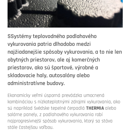
SSystémy teplovodného podlahového
vykurovania patria dlhodobo medzi
najžiadanejšie spôsoby vykurovania, a to nie len
obytných priestorov, ale aj komerčných
priestorov, ako sú športové, výrobné a
skladovacie haly, autosalóny alebo
administratívne budovy.
Ekonomicky veľmi úsporná prevádzka umocnená
kombináciou s nízkoteplotnými zdrojmi vykurovania, ako
sú napríklad švédske tepelné čerpadlá
THERMIA
alebo
solárne panely, z podlahového vykurovania robí
najprogresívnejší spôsob vykurovania, ktorý sa stáva
stále častejšou voľbou.