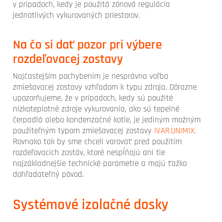
v prípadoch, kedy je použitá zónová regulácia
jednotlivých vykurovaných priestorov.
Na čo si dať pozor pri výbere
rozdeľovacej zostavy
Najčastejším pochybením je nesprávna voľba
zmiešavacej zostavy vzhľadom k typu zdroja. Dôrazne
upozorňujeme, že v prípadoch, kedy sú použité
nízkoteplotné zdroje vykurovania, ako sú tepelné
čerpadlá alebo kondenzačné kotle, je jediným možným
použiteľným typom zmiešavacej zostavy
IVAR.UNIMIX
.
Rovnako tak by sme chceli varovať pred použitím
rozdeľovacích zostáv, ktoré nespĺňajú ani tie
najzákladnejšie technické parametre a majú ťažko
dohľadateľný pôvod.
Systémové izolačné dosky