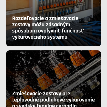
Rozdeľovacie a zmiešavacie
zostavy môžu zásadným
spôsobom ovplyvniť funčnosť
vykurovacieho systému
Zmiešavacie zostavy pre
teplovodné podlahové vykurovanie
a švédske tepelné čerpadlá