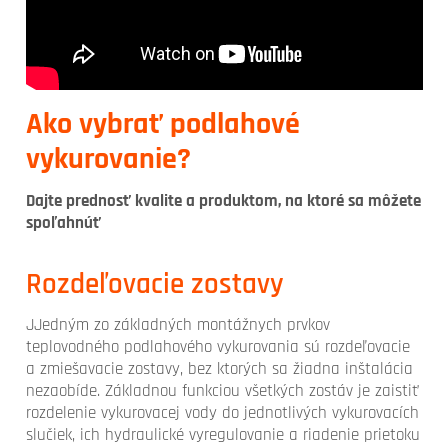
Ako vybrať podlahové
vykurovanie?
Dajte prednosť kvalite a produktom, na ktoré sa môžete
spoľahnúť
Rozdeľovacie zostavy
JJedným zo základných montážnych prvkov
teplovodného podlahového vykurovania sú rozdeľovacie
a zmiešavacie zostavy, bez ktorých sa žiadna inštalácia
nezaobíde. Základnou funkciou všetkých zostáv je zaistiť
rozdelenie vykurovacej vody do jednotlivých vykurovacích
slučiek, ich hydraulické vyregulovanie a riadenie prietoku