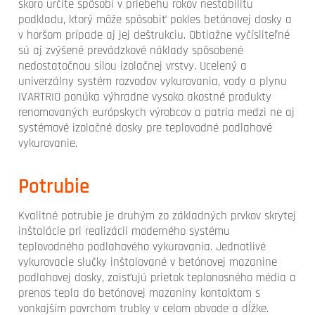
skoro určite spôsobí v priebehu rokov nestabilitu
podkladu, ktorý môže spôsobiť pokles betónovej dosky a
v horšom prípade aj jej deštrukciu. Obtiažne vyčísliteľné
sú aj zvýšené prevádzkové náklady spôsobené
nedostatočnou silou izolačnej vrstvy. Ucelený a
univerzálny systém rozvodov vykurovania, vody a plynu
IVARTRIO ponúka výhradne vysoko akostné produkty
renomovaných európskych výrobcov a patria medzi ne aj
systémové izolačné dosky pre teplovodné podlahové
vykurovanie.
Potrubie
Kvalitné potrubie je druhým zo základných prvkov skrytej
inštalácie pri realizácii moderného systému
teplovodného podlahového vykurovania. Jednotlivé
vykurovacie slučky inštalované v betónovej mazanine
podlahovej dosky, zaisťujú prietok teplonosného média a
prenos tepla do betónovej mazaniny kontaktom s
vonkajším povrchom trubky v celom obvode a dĺžke.