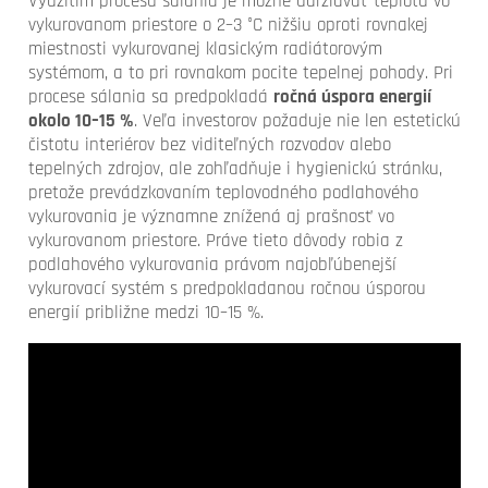
Využitím procesu sálania je možné udržiavať teplotu vo
vykurovanom priestore o 2–3 °C nižšiu oproti rovnakej
miestnosti vykurovanej klasickým radiátorovým
systémom, a to pri rovnakom pocite tepelnej pohody. Pri
procese sálania sa predpokladá
ročná úspora energií
okolo 10–15 %
. Veľa investorov požaduje nie len estetickú
čistotu interiérov bez viditeľných rozvodov alebo
tepelných zdrojov, ale zohľadňuje i hygienickú stránku,
pretože prevádzkovaním teplovodného podlahového
vykurovania je významne znížená aj prašnosť vo
vykurovanom priestore. Práve tieto dôvody robia z
podlahového vykurovania právom najobľúbenejší
vykurovací systém s predpokladanou ročnou úsporou
energií približne medzi 10–15 %.