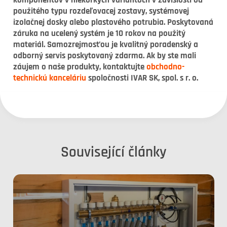
komponentov v niekoľkých variantoch v závislosti od
použitého typu rozdeľovacej zostavy, systémovej
izolačnej dosky alebo plastového potrubia. Poskytovaná
záruka na ucelený systém je 10 rokov na použitý
materiál. Samozrejmosťou je kvalitný poradenský a
odborný servis poskytovaný zdarma. Ak by ste mali
záujem o naše produkty, kontaktujte
obchodno-
technickú kanceláriu
spoločnosti IVAR SK, spol. s r. o.
Související články