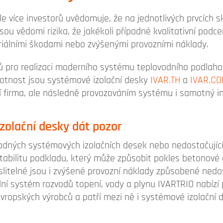
e více investorů uvědomuje, že na jednotlivých prvcích sk
 jsou vědomi rizika, že jakékoli případné kvalitativní po
iálními škodami nebo zvýšenými provozními náklady.
ků pro realizaci moderního systému teplovodního podlah
ivotnost jsou systémové izolační desky
IVAR.TH
a
IVAR.CO
í firma, ale následně provozováním systému i samotný in
izolační desky dát pozor
odných systémových izolačních desek nebo nedostačující iz
tabilitu podkladu, který může způsobit pokles betonové 
číslitelné jsou i zvýšené provozní náklady způsobené nedo
ální systém rozvodů topení, vody a plynu IVARTRIO nabízí
ropských výrobců a patří mezi ně i systémové izolační d