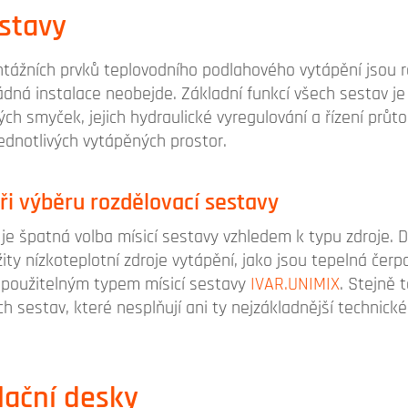
stavy
ážních prvků teplovodního podlahového vytápění jsou ro
ádná instalace neobejde. Základní funkcí všech sestav je 
ch smyček, jejich hydraulické vyregulování a řízení průto
ednotlivých vytápěných prostor.
při výběru rozdělovací sestavy
je špatná volba mísicí sestavy vzhledem k typu zdroje.
žity nízkoteplotní zdroje vytápění, jako jsou tepelná če
 použitelným typem mísicí sestavy
IVAR.UNIMIX
. Stejně 
ch sestav, které nesplňují ani ty nejzákladnější technick
lační desky