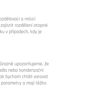
zdělovací a mísicí
zajistit rozdělení otopné
ku v případech, kdy je
 Důrazně upozorňujeme, že
rpadla nebo kondenzační
tak bychom chtěli varovat
é parametry a mají těžko