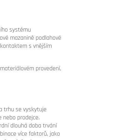
rního systému
onové mazanině podlahové
 kontaktem s vnějším
a materiálovém provedení,
a trhu se vyskytuje
e nebo prodejce.
dní dlouhá doba trvání
inace více faktorů, jako