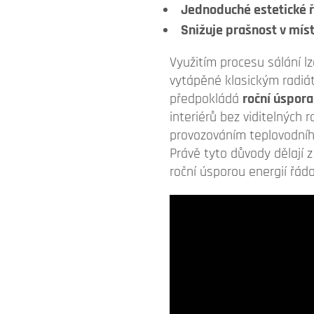
Jednoduché estetické ř
Snižuje prašnost v mís
Využitím procesu sálání l
vytápěné klasickým radiá
předpokládá
roční úspora
interiérů bez viditelných 
provozováním teplovodníh
Právě tyto důvody dělají
roční úsporou energií řád