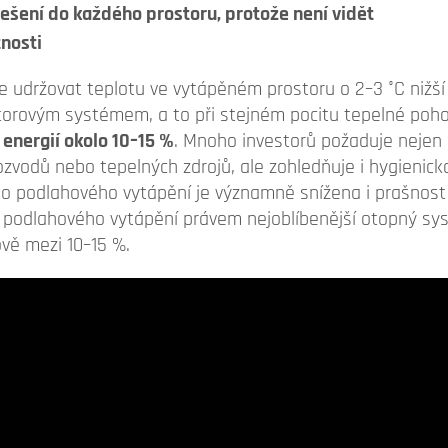
ešení do každého prostoru, protože není vidět
tnosti
ze udržovat teplotu ve vytápěném prostoru o 2–3 °C nižší
torovým systémem, a to při stejném pocitu tepelné poho
 energií okolo 10–15 %
. Mnoho investorů požaduje nejen 
rozvodů nebo tepelných zdrojů, ale zohledňuje i hygienic
o podlahového vytápění je významně snížena i prašnost
 z podlahového vytápění právem nejoblíbenější otopný s
ově mezi 10–15 %.