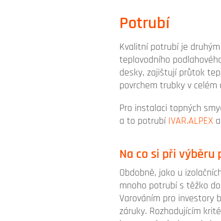
Potrubí
Kvalitní potrubí je druhý
teplovodního podlahového
desky, zajištují průtok 
povrchem trubky v celém 
Pro instalaci topných smy
a to potrubí
IVAR.ALPEX
Na co si při výběru 
Obdobně, jako u izolačníc
mnoho potrubí s těžko do
Varováním pro investory 
záruky. Rozhodujícím krit