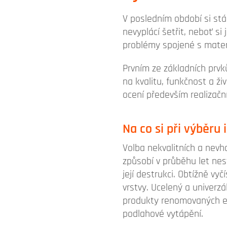
V posledním období si stál
nevyplácí šetřit, neboť si
problémy spojené s mater
Prvním ze základních prv
na kvalitu, funkčnost a ž
ocení především realizačn
Na co si při výběru 
Volba nekvalitních a nevh
způsobí v průběhu let nes
její destrukci. Obtížně vy
vrstvy. Ucelený a univerz
produkty renomovaných ev
podlahové vytápění.