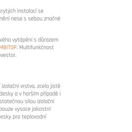
rytých instalací se
dcenění nese s sebou značné
ového vytápění s důrazem
MBITOP
. Multifunkčnost
vestor.
olační vrstva, zcela jistě
desky a v horším případě i
statečnou sílou izolační
 pouze vysoce jakostní
esky pro teplovodní