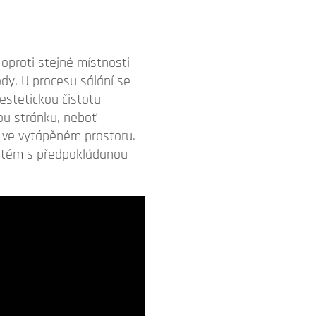
 oproti stejné místnosti
dy. U procesu sálání se
estetickou čistotu
kou stránku, neboť
 ve vytápěném prostoru.
ystém s předpokládanou