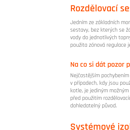
Rozdělovací se
Jedním ze základních mont
sestavy, bez kterých se ž
vody do jednotlivých topný
použita zónová regulace j
Na co si dát pozor 
Nejčastějším pochybením 
v případech, kdy jsou pou
kotle, je jediným možným
před použitím rozdělovací
dohledatelný původ.
Systémové izo