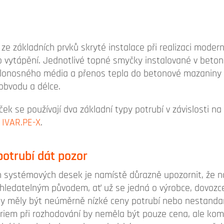
m ze základních prvků skryté instalace při realizaci mode
 vytápění. Jednotlivé topné smyčky instalované v bet
teplonosného média a přenos tepla do betonové mazaniny
obvodu a délce.
ček se používají dva základní typy potrubí v závislosti n
a
IVAR.PE-X
.
potrubí dát pozor
h systémových desek je namístě důrazně upozornit, že n
hledatelným původem, ať už se jedná o výrobce, dovozc
by měly být neúměrně nízké ceny potrubí nebo nestandar
ériem při rozhodování by neměla být pouze cena, ale komb