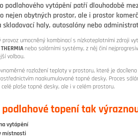
o podlahového vytápění patří dlouhodobě mez
o nejen obytných prostor, ale i prostor komerč
a skladovací haly, autosalóny nebo administra
provoz umocněný kombinací s nízkoteplotními zdroji vytá
a
THERMIA
nebo solárními systémy, z něj činí nejprogresi
jší volbou.
vnoměrné rozložení teploty v prostoru, které je docíleno
 prostřednictvím naakumulované topné desky. Proces sál
 celé ploše topné desky, ale i v celém prostoru.
á podlahové topení tak výraznou
 na vytápění
v místnosti