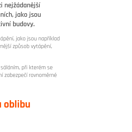
i nejžádanější
ních, jako jsou
tivní budovy.
pění, jako jsou například
vnější způsob vytápění,
 sáláním, při kterém se
ání zabezpečí rovnoměrné
 oblibu