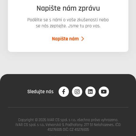
Napište nám zprávu
Podělte se s námi o vaše zkušenosti nebo
se nás zeptejte. Jsme tu pro vas.
Napište nám
Sledujte nás
Copyright © 2026 IVAR CS spol. s r.o., všechna práva vyhrazena.
IVAR CS spol. s r.o., Velvarská 9, Podhořany, 277 51 Nelahozeves, IČO:
45276935 DIČ: CZ 45276935