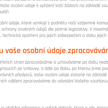
aše osobní údaje k vyřízení Vaší žádosti na základě so
uláři
ní údaje, které vznikají z podnětu naší vzájemné komun
ochrany osobních údajů dle platné legislativy. V maximá
 technická opatření pro jejich zabezpečení a dobu jejich 
ou vaše osobní údaje zpracováv
 třetích stran zpracováváme a uchováváme po dobu nezby
lynoucích ze smlouvy, a dále po dobu, po kterou jsme po
rávních předpisů. Vaše osobní údaje získané na základ
ních sdělení zpracováváme do odvolání Vašeho souhlasu
je obdržet informace o vašich datech, které o vás zpra