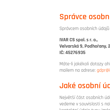
Správce osobn
Správcem osobních údajů v
IVAR CS spol. s r. o.,
Velvarská 9, Podhořany, 
IČ: 45276935
Máte-li jakékoli dotazy o
mailem na adrese:
gdpr@i
Jaké osobní ú
Největší část osobních úd
vedeme v souvislosti s na