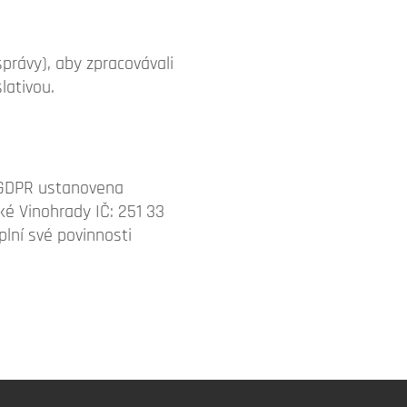
rávy), aby zpracovávali
lativou.
s GDPR ustanovena
é Vinohrady IČ: 251 33
lní své povinnosti