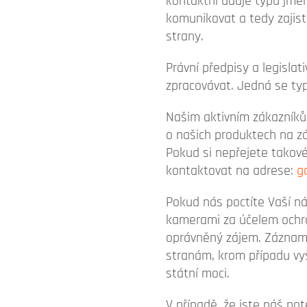
kontaktní údaje typu jmén
komunikovat a tedy zajist
strany.
Právní předpisy a legisla
zpracovávat. Jedná se typ
Našim aktivním zákazníků
o našich produktech na zá
Pokud si nepřejete takové
kontaktovat na adrese:
g
Pokud nás poctíte Vaší ná
kamerami za účelem ochra
oprávněný zájem. Záznamy
stranám, krom případu vy
státní moci.
V případě, že jste náš po