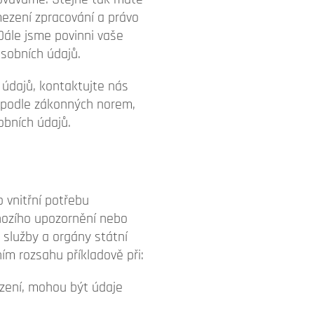
ezení zpracování a právo
Dále jsme povinni vaše
sobních údajů.
 údajů, kontaktujte nás
a podle zákonných norem,
obních údajů.
 vnitřní potřebu
hozího upozornění nebo
é služby a orgány státní
m rozsahu příkladově při:
ízení, mohou být údaje