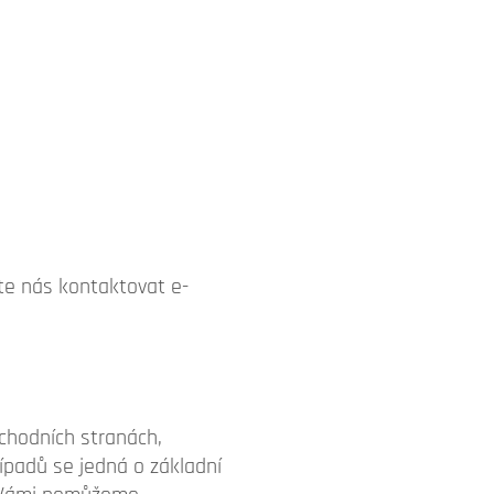
te nás kontaktovat e-
bchodních stranách,
ípadů se jedná o základní