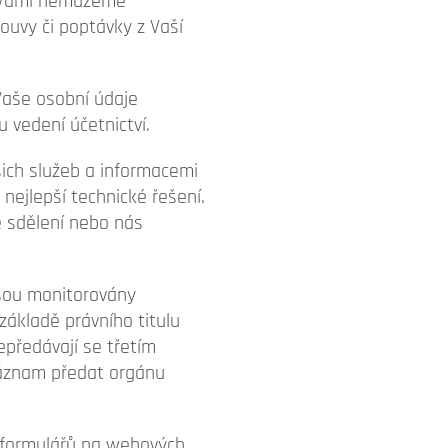
 s Vámi nemůžeme
ouvy či poptávky z Vaší
 Vaše osobní údaje
 vedení účetnictví.
ich služeb a informacemi
nejlepší technické řešení.
e sdělení nebo nás
jsou monitorovány
ákladě právního titulu
předávají se třetím
záznam předat orgánu
m formulářů na webových