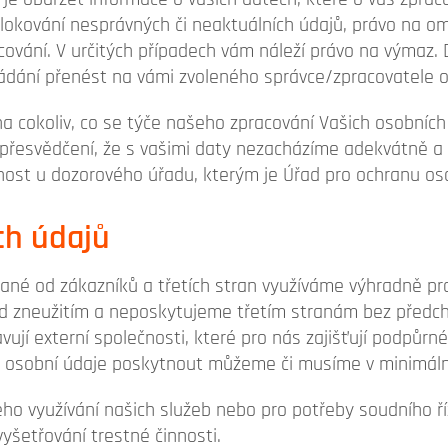
lokování nesprávných či neaktuálních údajů, právo na om
cování. V určitých případech vám náleží právo na výmaz. 
ádání přenést na vámi zvoleného správce/zpracovatele o
 na cokoliv, co se týče našeho zpracování Vašich osobních
li přesvědčení, že s vašimi daty nezacházíme adekvátně 
ost u dozorového úřadu, kterým je Úřad pro ochranu os
ch údajů
ané od zákazníků a třetích stran využíváme výhradně pro
ed zneužitím a neposkytujeme třetím stranám bez předc
ují externí společnosti, které pro nás zajišťují podpůrn
 osobní údaje poskytnout můžeme či musíme v minimální
ho využívání našich služeb nebo pro potřeby soudního ř
šetřování trestné činnosti.