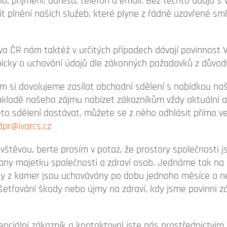
o, příjmení, adresa, telefon a email. Bez těchto údajů
it plnění našich služeb, které plyne z řádně uzavřené sml
tiva ČR nám taktéž v určitých případech dávají povinnost
icky o uchování údajů dle zákonných požadavků z důvodu
m si dovolujeme zasílat obchodní sdělení s nabídkou naš
kladě našeho zájmu nabízet zákazníkům vždy aktuální a 
to sdělení dostávat, můžete se z něho odhlásit přímo v
dpr@ivarcs.cz
vštěvou, berte prosím v potaz, že prostory společnosti 
ny majetku společnosti a zdraví osob. Jednáme tak na z
 z kamer jsou uchovávány po dobu jednoho měsíce a ne
šetřování škody nebo újmy na zdraví, kdy jsme povinni 
tenciální zákazník a kontaktoval jste nás prostřednictví