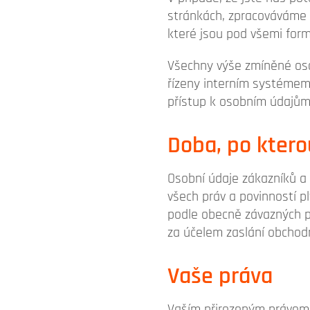
stránkách, zpracováváme V
které jsou pod všemi form
Všechny výše zmíněné osob
řízeny interním systémem 
přístup k osobním údajům,
Doba, po kter
Osobní údaje zákazníků a
všech práv a povinností p
podle obecně závazných p
za účelem zaslání obchod
Vaše práva
Vaším přirozeným právem 