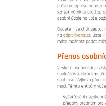
právo na opravu nebo zab
vznést námitku proti zpra
osobní údaje na vaše pož
Budete-li se chtít zeptat
na
gdpr@ivarcs.cz
. Jste-
máte možnost podat stížn
Přenos osobní
Veškeré osobní údaje získ
společnosti, chráníme př
souhlasu. Výjimku představ
moci. Těmto entitám vaše
Vyšetřování nezákonné
předány orgánům pro vy