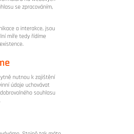
uhlasu se zpracováním,
ikace a interakce, jsou
lní míře tedy řídíme
existence.
áme
tně nutnou k zajištění
vinní údaje uchovávat
ě dobrovolného souhlasu
.
cováváme. Stejně tak máte