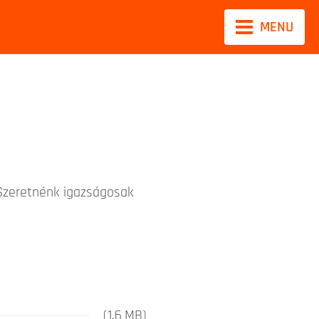
MENU
 Szeretnénk igazságosak
(
1.6
MB
)