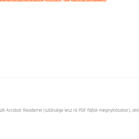
k Acrobat Readerrel (szüksége lesz rá PDF fájlok megnyitásakor), akk