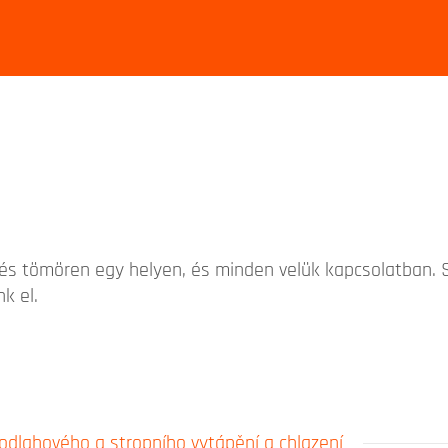
 és tömören egy helyen, és minden velük kapcsolatban.
k el.
dlahového a stropního vytápění a chlazení