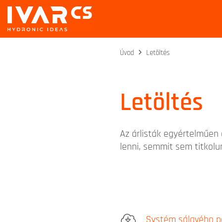
Úvod
Letöltés
Letöltés
Az árlisták egyértelműen
lenni, semmit sem titkolun
Systém sálavého po