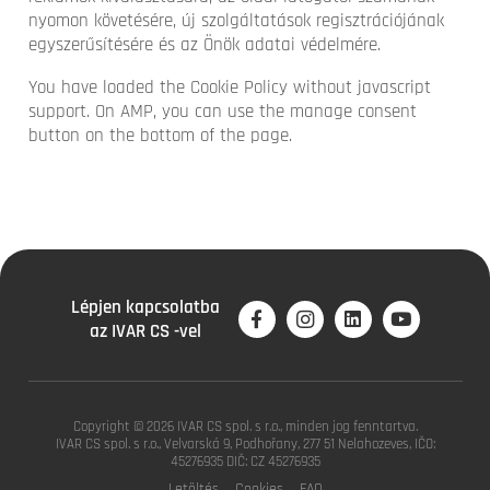
nyomon követésére, új szolgáltatások regisztrációjának
egyszerűsítésére és az Önök adatai védelmére.
You have loaded the Cookie Policy without javascript
support. On AMP, you can use the manage consent
button on the bottom of the page.
Lépjen kapcsolatba
az IVAR CS -vel
Copyright © 2026 IVAR CS spol. s r.o., minden jog fenntartva.
IVAR CS spol. s r.o., Velvarská 9, Podhořany, 277 51 Nelahozeves, IČO:
45276935 DIČ: CZ 45276935
Letöltés
Cookies
FAQ