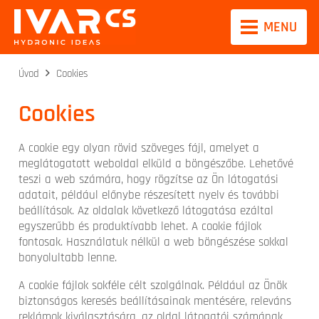
MENU
Úvod
Cookies
Cookies
A cookie egy olyan rövid szöveges fájl, amelyet a
meglátogatott weboldal elküld a böngészőbe. Lehetővé
teszi a web számára, hogy rögzítse az Ön látogatási
adatait, például előnybe részesített nyelv és további
beállítások. Az oldalak következő látogatása ezáltal
egyszerűbb és produktívabb lehet. A cookie fájlok
fontosak. Használatuk nélkül a web böngészése sokkal
bonyolultabb lenne.
A cookie fájlok sokféle célt szolgálnak. Például az Önök
biztonságos keresés beállításainak mentésére, releváns
reklámok kiválasztására, az oldal látogatói számának